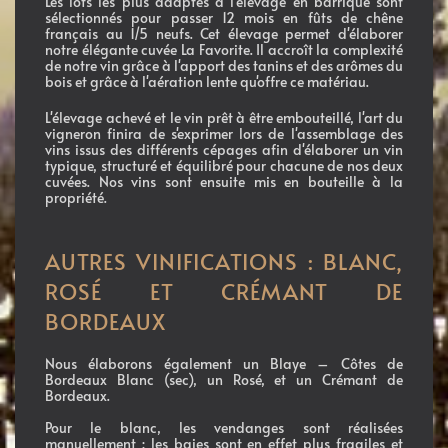
Les lots les plus adaptés à l'élevage en barrique sont
sélectionnés pour passer 12 mois en fûts de chêne
français au 1/5 neufs. Cet élevage permet d'élaborer
notre élégante cuvée La Favorite. Il accroît la complexité
de notre vin grâce à l'apport des tanins et des arômes du
bois et grâce à l'aération lente qu'offre ce matériau.
L'élevage achevé et le vin prêt à être embouteillé, l'art du
vigneron finira de s'exprimer lors de l'assemblage des
vins issus des différents cépages afin d'élaborer un vin
typique, structuré et équilibré pour chacune de nos deux
cuvées. Nos vins sont ensuite mis en bouteille à la
propriété.
AUTRES VINIFICATIONS : BLANC,
ROSÉ ET CRÉMANT DE
BORDEAUX
Nous élaborons également un Blaye – Côtes de
Bordeaux Blanc (sec), un Rosé, et un Crémant de
Bordeaux.
Pour le blanc, les vendanges sont réalisées
manuellement : les baies sont en effet plus fragiles et