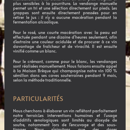
plus sensibles à la pourriture. La vendange manuelle
permet un tri et une sélection directement sur pieds. Les
grappes sont ensuite directement pressées pour en
retirer le jus : il n'y a aucune macération pendant la
fermentation alcoolique.
Pour le rosé, une courte macération avec la peau est
effectuée pendant une dizaine d'heures seulement, afin
d'extraire une couleur acidulée et de procurer à ce vin
davantage de fraîcheur et de vivacité. Il est ensuite
vinifié comme un blanc.
Pour le crémant, comme pour le blanc, les vendanges
sont réalisées manuellement. Nous faisons ensuite appel
à la Maison Brèque qui champagnise notre vin 100 %
sémillon dans ses caves souterraines pendant 9 mois,
selon la méthode traditionnelle.
PARTICULARITÉS
Nous cherchons à élaborer un vin reflétant parfaitement
notre terroir.Les interventions humaines et l'usage
d'additifs œnologiques sont limités au dioxyde de
soufre, notamment lors de l'encuvage et des sous-
tirages. Nous n'ajoutons que des doses