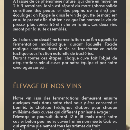
À l'issue de ce phénomène naturel qui dure en moyenne
2 à 3 semaines, le vin est séparé du marc (phase solide
constituée des peaux et des pépins de raisins) par
écoulage : on l'appelle ainsi le vin de goutte. Le marc est
ensuite pressé afin d'obtenir ce que l'on nomme le vin de
presse, plus concentré et riche en tanins. Ces deux vins
seront par la suite assemblés.
Suit alors une deuxième fermentation que l'on appelle la
fermentation malolactique, durant laquelle l'acide
malique contenu dans le vin se transforme en acide
lactique sous l'action naturelle de bactéries.
Durant toutes ces étapes, chaque cuve fait l'objet de
dégustations minutieuses par notre équipe et par notre
œnologue conseil.
ÉLEVAGE DE NOS VINS
Notre vin issu des fermentations demeurent ensuite
quelques mois dans notre chai pour y être conservé et
bonifié. Le Château Frédignac élabore pour chaque
millésime deux cuvées qui diffèrent par leur élevage :
l'élevage se poursuit durant 12 à 18 mois dans notre
cuvier béton pour notre cuvée fruitée nommée Le Gabier,
qui exprime pleinement tous les arômes du fruit.