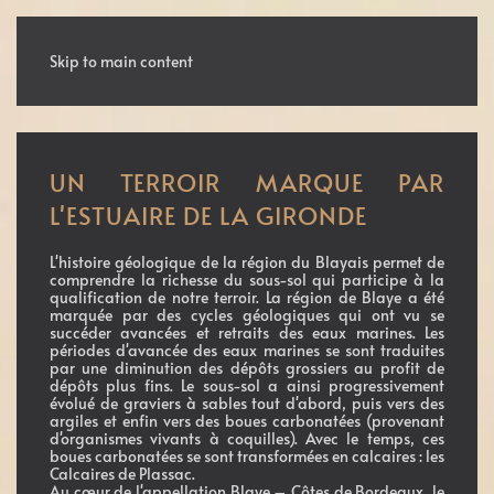
MENU
Skip to main content
UN TERROIR MARQUE PAR
L'ESTUAIRE DE LA GIRONDE
L'histoire géologique de la région du Blayais permet de
comprendre la richesse du sous-sol qui participe à la
qualification de notre terroir. La région de Blaye a été
marquée par des cycles géologiques qui ont vu se
succéder avancées et retraits des eaux marines. Les
périodes d'avancée des eaux marines se sont traduites
par une diminution des dépôts grossiers au profit de
dépôts plus fins. Le sous-sol a ainsi progressivement
évolué de graviers à sables tout d'abord, puis vers des
argiles et enfin vers des boues carbonatées (provenant
d'organismes vivants à coquilles). Avec le temps, ces
boues carbonatées se sont transformées en calcaires : les
Calcaires de Plassac.
Au cœur de l'appellation Blaye – Côtes de Bordeaux, le